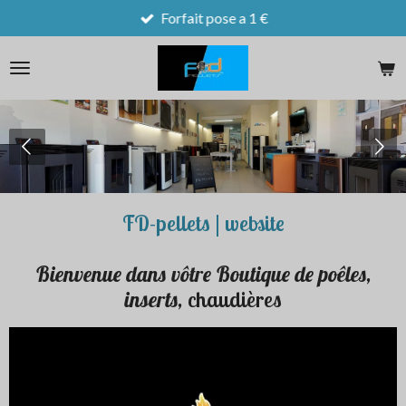
Forfait pose a 1 €
Passer
au
contenu
principal
FD-pellets | website
Bienvenue
dans
vôtre Boutique de poêles,
inserts,
chaudières