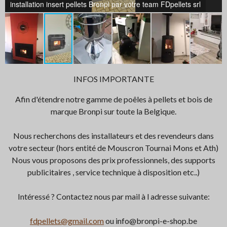
r
installation insert pellets Bronpi par votre team FDpellets srl
e
e
n
INFOS IMPORTANTE
Afin d'étendre notre gamme de poêles à pellets et bois de
marque Bronpi sur toute la Belgique.
Nous recherchons des installateurs et des revendeurs dans
votre secteur (hors entité de Mouscron Tournai Mons et Ath)
Nous vous proposons des prix professionnels, des supports
publicitaires , service technique à disposition etc..)
Intéressé ? Contactez nous par mail à l adresse suivante:
fdpellets@gmail.com
ou info@bronpi-e-shop.be