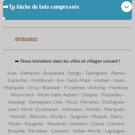
➡️La bûche de bois compressée
@fdpellets
➡️ Nous installons dans les villes et villages suivant
!
Kain - Bléharies - Brunehaut - Rongy - Taintignies - Rumes -
Esplechin - Froidmont - Ere - Saint-Maur - Hollain - Vaulx -
Marquain - Orcq - Blandain - Froyennes - Antoing - Havinnes -
Mourcourt - Mont-Saint-Aubert - Obigies - Popuelles -
Anvaing - Ramegnies-Chin - Pecq - Hérinnes - Dottignies -
Leers-Nord - Estaimpuis - Herseaux - Néchin - Marquain -
Hertain - Warchin - Béclers - Guignies - Maulde - Barry -
Pipaix - Baugnies - Maubray - Velaines - Cherq - Calonne -
Bruyelle - Péronnes - Couvent - Jollain-Merlin - Laplaigne -