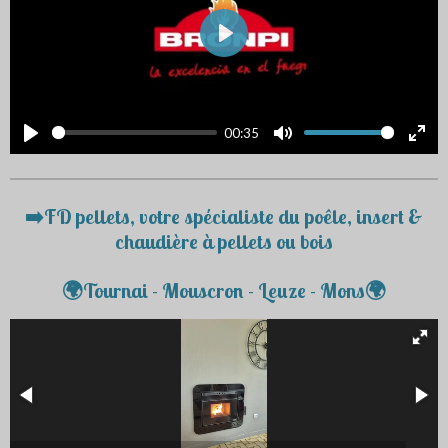
P
l
a
00:35
y
P
M
E
l
u
n
a
t
t
➡️FD pellets, votre spécialiste du poêle, insert &
y
e
e
chaudière à pellets ou bois
r
🌍Tournai - Mouscron - Leuze - Mons🌍
f
u
l
l
s
c