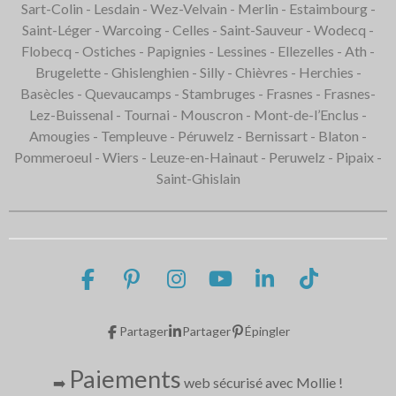
Sart-Colin - Lesdain - Wez-Velvain - Merlin - Estaimbourg -
Saint-Léger - Warcoing - Celles - Saint-Sauveur - Wodecq -
Flobecq - Ostiches - Papignies - Lessines - Ellezelles - Ath -
Brugelette - Ghislenghien - Silly - Chièvres - Herchies -
Basècles - Quevaucamps - Stambruges - Frasnes - Frasnes-
Lez-Buissenal - Tournai - Mouscron - Mont-de-l’Enclus -
Amougies - Templeuve - Péruwelz - Bernissart - Blaton -
Pommeroeul - Wiers - Leuze-en-Hainaut - Peruwelz - Pipaix -
Saint-Ghislain
F
P
I
Y
L
T
a
i
n
o
i
i
c
n
s
u
n
k
Partager
Partager
Épingler
e
t
t
T
k
T
b
e
a
u
e
o
Paiements
➡️
web sécurisé avec Mollie
!
o
r
g
b
d
k