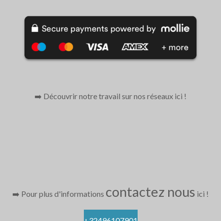
o
e
r
e
I
k
s
a
n
t
m
➡️ Découvrir notre travail sur nos réseaux ici
!
contactez nous
➡️ Pour plus d'informations
ici
!
+32496107901