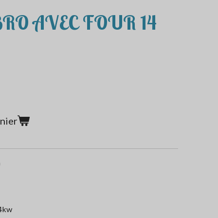
EBRO AVEC FOUR 14
nier
n
14kw