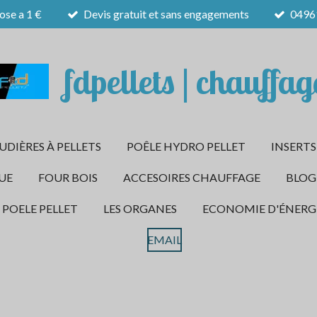
ose a 1 €
Devis gratuit et sans engagements
0496
fdpellets | chauffag
DIÈRES À PELLETS
POÊLE HYDRO PELLET
INSERTS
UE
FOUR BOIS
ACCESOIRES CHAUFFAGE
BLOG
 POELE PELLET
LES ORGANES
ECONOMIE D'ÉNERG
EMAIL