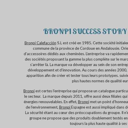
BRONPI SUCCESS STORY
Bronpi
Calefacción
S.L est créé en 1985. Cette société initiale
commune de la province de Cordoue en Andalousie. Orient
d’accessoires dédiés aux cheminées. L’entreprise va rapidement
des sociétés proposant la gamme la plus complète sur le marc
s’arrêter là. La marque va développer au sein de son entre
développement et d’innovation. Au cours des années 2000, u
apparition afin de créer et tester tous leurs prototypes. suivi
plus hautes normes de qualité eu
Bronpi
est certes l’entreprise qui propose un catalogue particu
le secteur. La marque depuis 2011, offre aussi deux filiales q
énergies renouvelables. En effet,
Bronpi
met un point d’honneur 
de l’environnement,
Bronpi
Espagne est aussi impliqué dans 
La sécurité étant au cœur des préoccupations du groupe. Il n'
groupe ne propose que des produits doublement testés en i
toujours la plus haute qualité à ses 