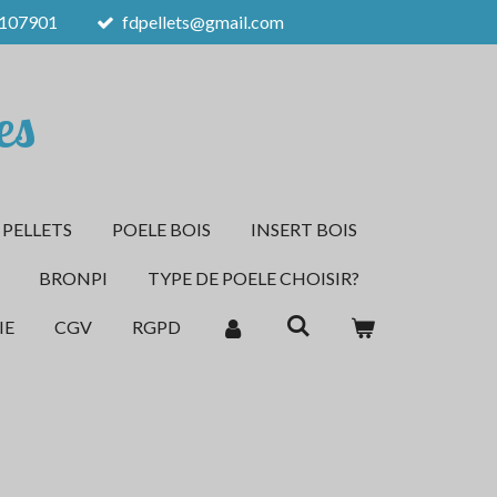
107901
fdpellets@gmail.com
es
 PELLETS
POELE BOIS
INSERT BOIS
BRONPI
TYPE DE POELE CHOISIR?
IE
CGV
RGPD