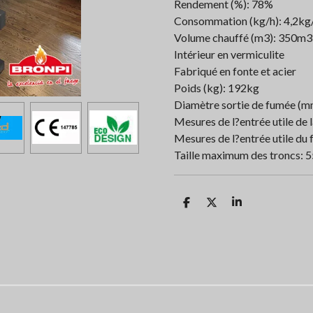
Rendement (%): 78%
Consommation (kg/h): 4,2kg
Volume chauffé (m3): 350m3
Intérieur en vermiculite
Fabriqué en fonte et acier
Poids (kg): 192kg
Diamètre sortie de fumée (
Mesures de l?entrée utile 
Mesures de l?entrée utile d
Taille maximum des troncs: 
P
P
P
a
a
a
r
r
r
t
t
t
a
a
a
g
g
g
e
e
e
r
r
r