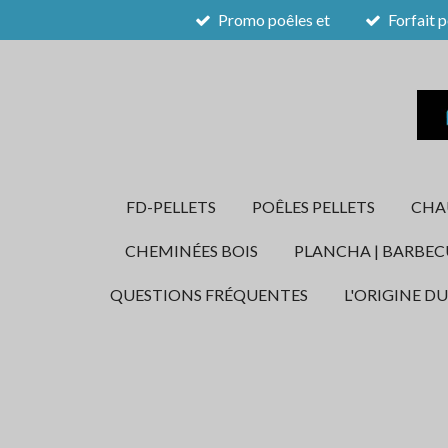
Promo poêles et
Forfait p
Passer
au
contenu
principal
FD-PELLETS
POÊLES PELLETS
CHAU
CHEMINÉES BOIS
PLANCHA | BARBEC
QUESTIONS FRÉQUENTES
L'ORIGINE DU