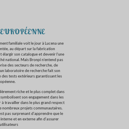
 EUROPÉENNE
ment familiale voit le jour à Lucena une
ée, au départ sur la fabrication
 élargir son catalogue et devenir l’une
hé national. Mais Bronpi n’entend pas
prise des secteurs de recherche, de
n laboratoire de recherche fait son
e des tests extérieurs garantissant les
ropéenne.
lièrement riche et le plus complet dans
ui symbolisent son engagement dans les
à travailler dans le plus grand respect
de nombreux projets communautaires.
est pas surprenant d’apprendre que le
nterne et en externe afin d’assurer
utilisateurs