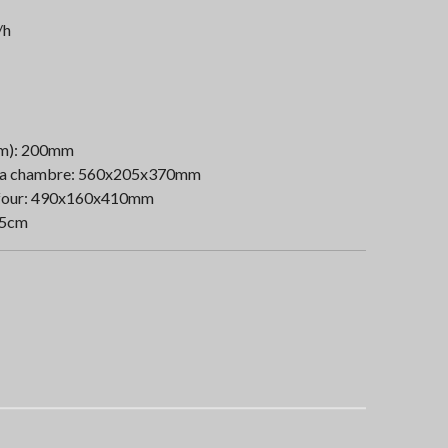
/h
mm): 200mm
de la chambre: 560x205x370mm
u four: 490x160x410mm
55cm