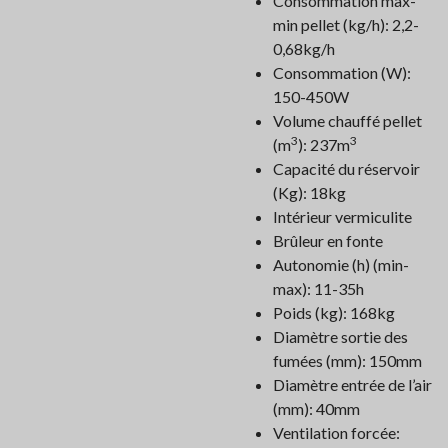
Consommation max-
min pellet (kg/h): 2,2-
0,68kg/h
Consommation (W):
150-450W
Volume chauffé pellet
3
3
(m
): 237m
Capacité du réservoir
(Kg): 18kg
Intérieur vermiculite
Brûleur en fonte
Autonomie (h) (min-
max): 11-35h
Poids (kg): 168kg
Diamètre sortie des
fumées (mm): 150mm
Diamètre entrée de l’air
(mm): 40mm
Ventilation forcée: