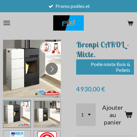
Promo poêles et
Passer
au
contenu
principal
Bronpi CAROL -
Mixte.
Poêle mixte Bois &
Pellets
4 930,00 €
Ajouter
au
panier