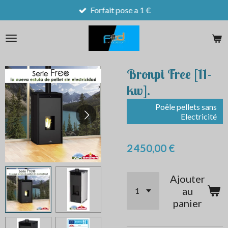
Forfait pose a 1 €
Passer
au
contenu
principal
Bronpi Free [11-
kw].
Poêle pellets sans
Electricité
2 450,00 €
Ajouter
au
panier