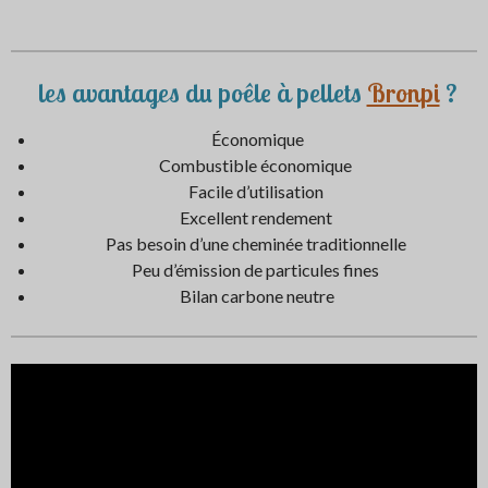
r
r
r
r
t
t
t
t
a
a
a
a
g
g
g
g
e
e
e
e
les avantages du poêle à pellets
Bronpi
?
r
r
r
r
Économique
Combustible économique
Facile d’utilisation
Excellent rendement
Pas besoin d’une cheminée traditionnelle
Peu d’émission de particules fines
Bilan carbone neutre