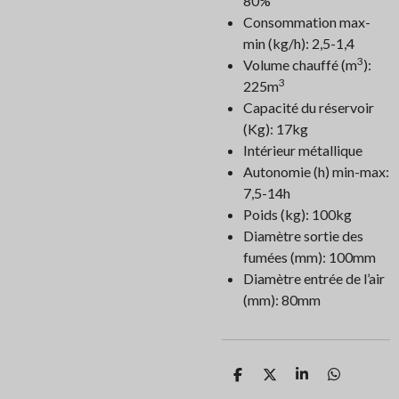
80%
Consommation max-
min (kg/h): 2,5-1,4
3
Volume chauffé (m
):
3
225m
Capacité du réservoir
(Kg): 17kg
Intérieur métallique
Autonomie (h) min-max:
7,5-14h
Poids (kg): 100kg
Diamètre sortie des
fumées (mm): 100mm
Diamètre entrée de l’air
(mm): 80mm
P
P
P
P
a
a
a
a