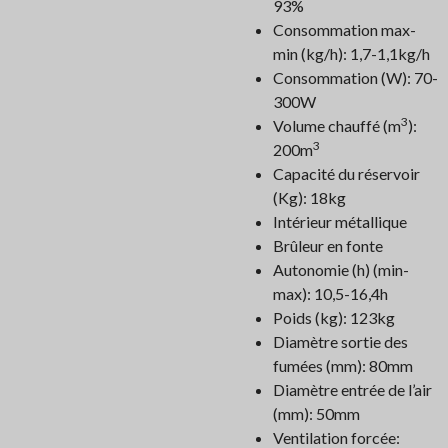
93%
Consommation max-
min (kg/h): 1,7-1,1kg/h
Consommation (W): 70-
300W
3
Volume chauffé (m
):
3
200m
Capacité du réservoir
(Kg): 18kg
Intérieur métallique
Brûleur en fonte
Autonomie (h) (min-
max): 10,5-16,4h
Poids (kg): 123kg
Diamètre sortie des
fumées (mm): 80mm
Diamètre entrée de l’air
(mm): 50mm
Ventilation forcée: