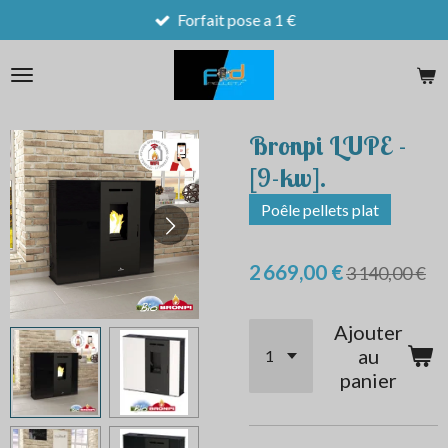
Forfait pose a 1 €
Passer
au
contenu
principal
Bronpi LUPE -
[9-kw].
Poêle pellets plat
2 669,00 €
3 140,00 €
Ajouter
au
panier