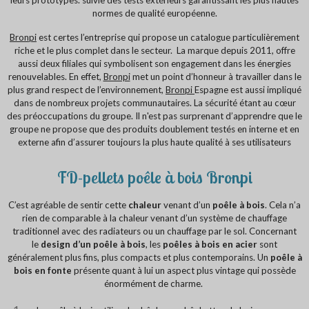
leurs prototypes. suivie des tests extérieurs garantissant les plus hautes
normes de qualité européenne.
Bronpi
est certes l’entreprise qui propose un catalogue particulièrement
riche et le plus complet dans le secteur. La marque depuis 2011, offre
aussi deux filiales qui symbolisent son engagement dans les énergies
renouvelables. En effet,
Bronpi
met un point d’honneur à travailler dans le
plus grand respect de l’environnement,
Bronpi
Espagne est aussi impliqué
dans de nombreux projets communautaires. La sécurité étant au cœur
des préoccupations du groupe. Il n'est pas surprenant d’apprendre que le
groupe ne propose que des produits doublement testés en interne et en
externe afin d’assurer toujours la plus haute qualité à ses utilisateurs
FD-pellets poêle à bois Bronpi
C’est agréable de sentir cette
chaleur
venant d’un
poêle à bois
. Cela n’a
rien de comparable à la chaleur venant d’un système de chauffage
traditionnel avec des radiateurs ou un chauffage par le sol. Concernant
le
design d’un poêle à bois
, les
poêles à bois en acier
sont
généralement plus fins, plus compacts et plus contemporains. Un
poêle à
bois en fonte
présente quant à lui un aspect plus vintage qui possède
énormément de charme.