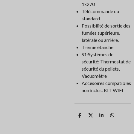
1x270
Télécommande ou
standard
Possibilité de sortie des
fumées supérieure,
latérale ou arrière.
Trémie étanche
S1:Systèmes de
sécurité: Thermostat de
sécurité du pellets,
Vacuomètre
Accesoires compatibles
non inclus: KIT WIFI
P
P
P
P
a
a
a
a
r
r
r
r
t
t
t
t