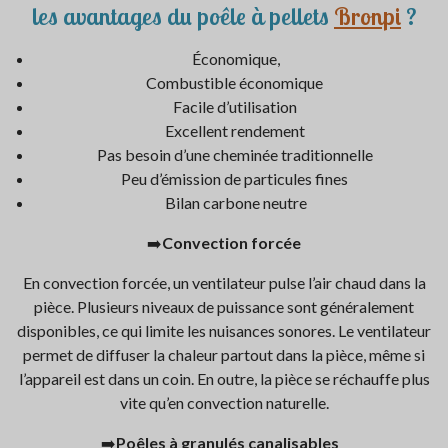
a
a
a
a
les avantages du poêle à pellets
Bronpi
?
g
g
g
g
e
e
e
e
r
r
r
r
Économique,
Combustible économique
Facile d’utilisation
Excellent rendement
Pas besoin d’une cheminée traditionnelle
Peu d’émission de particules fines
Bilan carbone neutre
➡️
Convection forcée
En convection forcée, un ventilateur pulse l’air chaud dans la
pièce. Plusieurs niveaux de puissance sont généralement
disponibles, ce qui limite les nuisances sonores. Le ventilateur
permet de diffuser la chaleur partout dans la pièce, même si
l’appareil est dans un coin. En outre, la pièce se réchauffe plus
vite qu’en convection naturelle.
➡️
Poêles à granulés canalisables