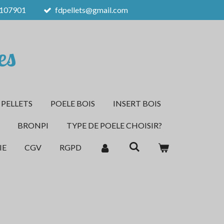
107901
fdpellets@gmail.com
es
 PELLETS
POELE BOIS
INSERT BOIS
BRONPI
TYPE DE POELE CHOISIR?
IE
CGV
RGPD