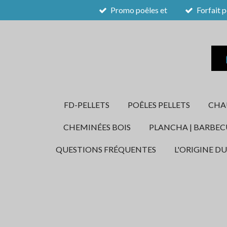
Promo poêles et
Forfait p
Passer
au
contenu
principal
FD-PELLETS
POÊLES PELLETS
CHAU
CHEMINÉES BOIS
PLANCHA | BARBEC
QUESTIONS FRÉQUENTES
L'ORIGINE DU