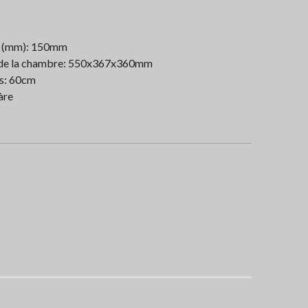
e (mm): 150mm
le de la chambre: 550x367x360mm
cs: 60cm
àre