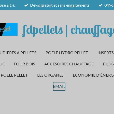
ose a 1 €
Devis gratuit et sans engagements
0496
fdpellets | chauffag
DIÈRES À PELLETS
POÊLE HYDRO PELLET
INSERTS
UE
FOUR BOIS
ACCESOIRES CHAUFFAGE
BLOG
 POELE PELLET
LES ORGANES
ECONOMIE D'ÉNERG
EMAIL