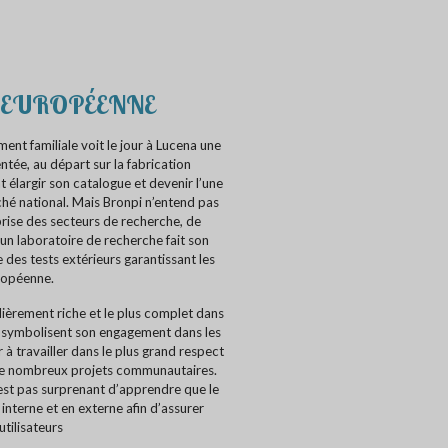
 EUROPÉENNE
ment familiale voit le jour à Lucena une
ée, au départ sur la fabrication
 élargir son catalogue et devenir l’une
hé national. Mais Bronpi n’entend pas
prise des secteurs de recherche, de
n laboratoire de recherche fait son
e des tests extérieurs garantissant les
ropéenne.
lièrement riche et le plus complet dans
ui symbolisent son engagement dans les
à travailler dans le plus grand respect
de nombreux projets communautaires.
est pas surprenant d’apprendre que le
nterne et en externe afin d’assurer
utilisateurs