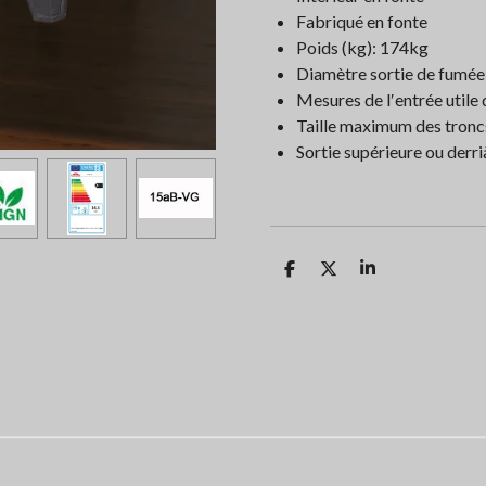
Fabriqué en fonte
Poids (kg): 174kg
Diamètre sortie de fumé
Mesures de l′entrée uti
Taille maximum des tron
Sortie supérieure ou derri
P
P
P
a
a
a
r
r
r
t
t
t
a
a
a
g
g
g
e
e
e
r
r
r