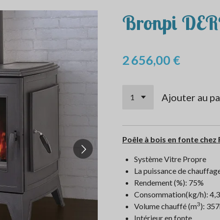
Bronpi DER
2 656,00 €
Ajouter au pa
Poêle à bois en fonte chez 
Système Vitre Propre
La puissance de chauffag
Rendement (%): 75%
Consommation(kg/h): 4,
3
Volume chauffé (m
): 35
Intérieur en fonte