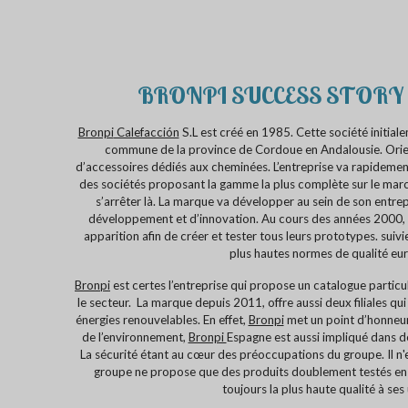
BRONPI SUCCESS STORY
Bronpi
Calefacción
S.L est créé en 1985. Cette société initiale
commune de la province de Cordoue en Andalousie. Orient
d’accessoires dédiés aux cheminées. L’entreprise va rapidement
des sociétés proposant la gamme la plus complète sur le marc
s’arrêter là. La marque va développer au sein de son entre
développement et d’innovation. Au cours des années 2000, u
apparition afin de créer et tester tous leurs prototypes. suivi
plus hautes normes de qualité eu
Bronpi
est certes l’entreprise qui propose un catalogue particu
le secteur. La marque depuis 2011, offre aussi deux filiales q
énergies renouvelables. En effet,
Bronpi
met un point d’honneur 
de l’environnement,
Bronpi
Espagne est aussi impliqué dans 
La sécurité étant au cœur des préoccupations du groupe. Il n'
groupe ne propose que des produits doublement testés en i
toujours la plus haute qualité à ses 