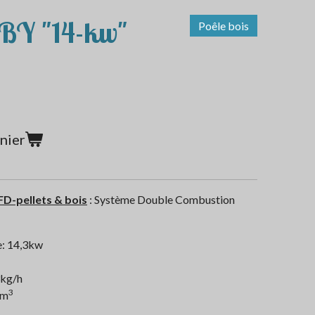
BY "14-kw"
Poêle bois
nier
FD-pellets & bois
: Système Double Combustion
e: 14,3kw
3kg/h
3
7m