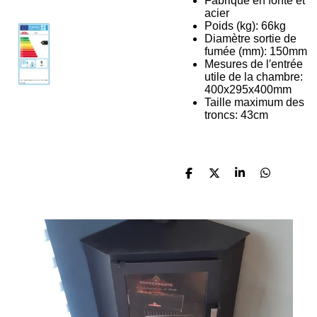
Fabriqué en fonte et
acier
Poids (kg): 66kg
Diamètre sortie de
fumée (mm): 150mm
Mesures de l′entrée
utile de la chambre:
400x295x400mm
Taille maximum des
troncs: 43cm
P
P
P
P
a
a
a
a
r
r
r
r
t
t
t
t
a
a
a
a
g
g
g
g
e
e
e
e
r
r
r
r