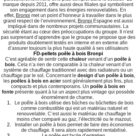
marque depuis 2011, offre aussi deux filiales qui symbolisent
son engagement dans les énergies renouvelables. En
effet,
Bronpi
met un point d’honneur à travailler dans le plus
grand respect de l’environnement,
Bronpi
Espagne est aussi
impliqué dans de nombreux projets communautaires. La
sécurité étant au cœur des préoccupations du groupe. Il n'est
pas surprenant d’apprendre que le groupe ne propose que des
produits doublement testés en interne et en externe afin
d’assurer toujours la plus haute qualité à ses utilisateurs
FD-pellets poêle à bois Bronpi
C’est agréable de sentir cette
chaleur
venant d’un
poêle à
bois
. Cela n’a rien de comparable à la chaleur venant d’un
système de chauffage traditionnel avec des radiateurs ou un
chauffage par le sol. Concernant le
design d’un poêle à bois
,
les
poêles à bois en acier
sont généralement plus fins, plus
compacts et plus contemporains. Un
poêle à bois en
fonte
présente quant à lui un aspect plus vintage qui possède
énormément de charme.
Le poêle à bois utilise des bûches ou bûchettes de bois
comme combustible qui est un matériau naturel et
renouvelable. C’est aussi le matériau de chauffage le
moins cher comparé au gaz, l’électricité ou le mazout.
Installer un poêle à bois permet de faire des économies
de chauffage. Il sera alors rapidement rentabilisé.
Le poêle est facile d’entretien.