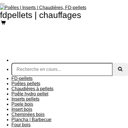
Passer
au
fdpellets | chauffages
contenu
principal
FD-pellets
Poêles pellets
Chaudières à pellets
Poêle hydro pellet
Inserts pellets
Poele bois
Insert bois
Cheminées bois
Plancha | Barbecue
Four bois