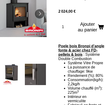
2 024,00 €
Ajouter
au panier
Poele bois Bronpi d'angle
fonte & acier chez FD-
pellets & bois
: Système
Double Combustion
Système Vitre Propre
La puissance de
chauffage: 9kw
Rendement (%): 80%
Consommation(kg/h):
2,2kg/h
3
Volume chauffé (m
):
3
225m
Intérieur en
vermiculite